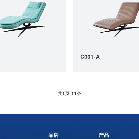
C001-A
共
1
页
11
条
品牌
产品