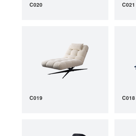
C020
C021
C019
C018