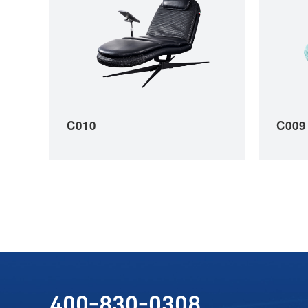
C010
C009
400-830-0308