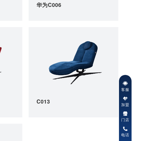
华为C006
客服
C013
加盟
门店
电话