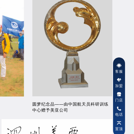
客服
加盟
门店
圆梦纪念品——由中国航天员科研训练
中心赠予美亚公司
电话
置顶