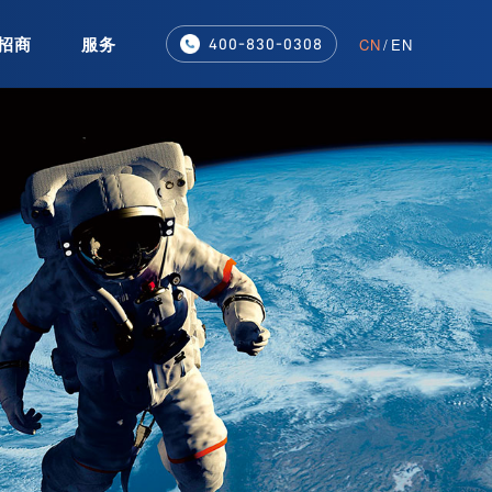
招商
服务
CN
/
EN
400-830-0308